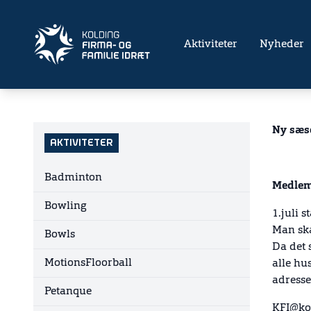
Aktiviteter
Nyheder
Ny sæso
AKTIVITETER
Badminton
Medle
Bowling
1.juli 
Man ska
Bowls
Da det 
MotionsFloorball
alle hu
adresse
Petanque
KFI@ko