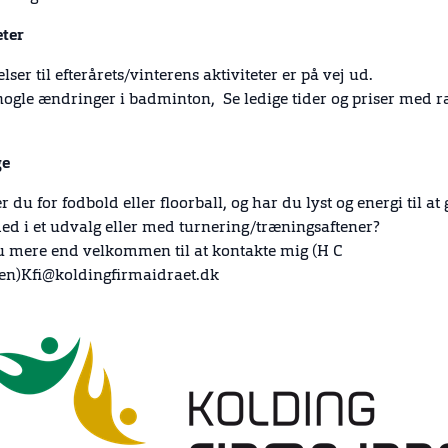
eter
ser til efterårets/vinterens aktiviteter er på vej ud.
nogle ændringer i badminton, Se ledige tider og priser med r
ge
du for fodbold eller floorball, og har du lyst og energi til at 
d i et udvalg eller med turnering/træningsaftener?
u mere end velkommen til at kontakte mig (H C
en)Kfi@koldingfirmaidraet.dk