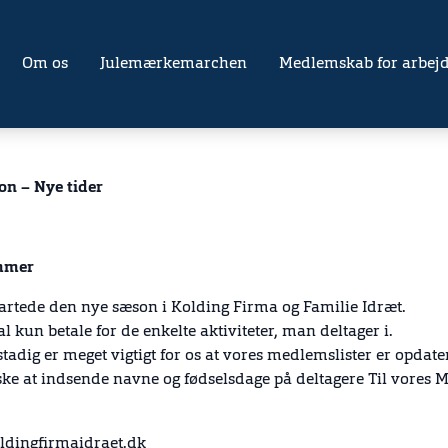
Om os
Julemærkemarchen
Medlemskab for arbejd
n – Nye tider
mmer
startede den nye sæson i Kolding Firma og Familie Idræt.
l kun betale for de enkelte aktiviteter, man deltager i.
stadig er meget vigtigt for os at vores medlemslister er opdate
ske at indsende navne og fødselsdage på deltagere Til vores M
ldingfirmaidraet.dk