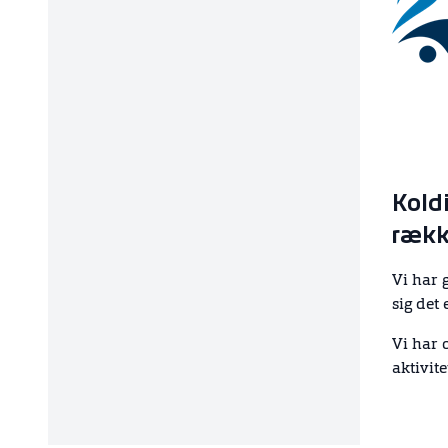
Kold
rækk
Vi har g
sig det 
Vi har o
aktivit