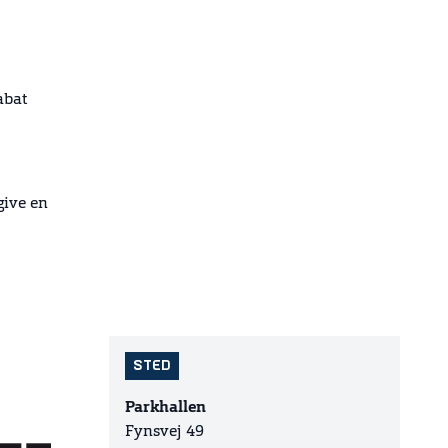
abat
give en
STED
Parkhallen
Fynsvej 49