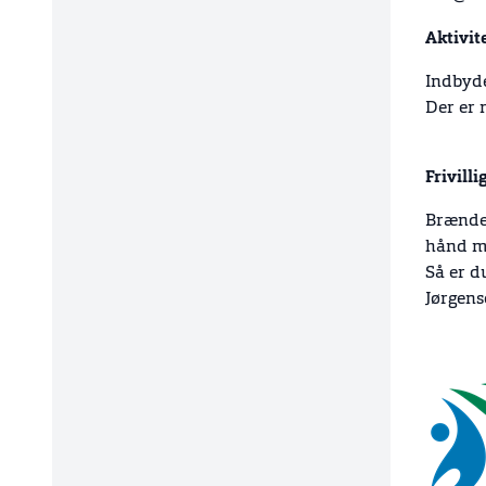
Aktivit
Indbydel
Der er 
Frivilli
Brænder 
hånd me
Så er d
Jørgens